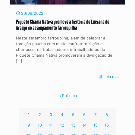
26/09/2022
Piquete Chama Nativa promove a história de Luciana de
Araújo no acampamento farroupilha
Neste setembro farroupilha, além de celebrar a
tradição gaúcha com muita confraternização e
churrasco, os trabalhadores e trabalhadoras do
Piquete Chama Nativa promoveram a divulgação de
[…]
Leia mais
Próxima
1
2
3
4
5
6
7
8
9
10
11
12
13
14
15
16