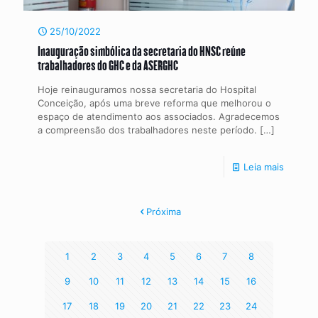
25/10/2022
Inauguração simbólica da secretaria do HNSC reúne
trabalhadores do GHC e da ASERGHC
Hoje reinauguramos nossa secretaria do Hospital
Conceição, após uma breve reforma que melhorou o
espaço de atendimento aos associados. Agradecemos
a compreensão dos trabalhadores neste período.
[…]
Leia mais
Próxima
1
2
3
4
5
6
7
8
9
10
11
12
13
14
15
16
17
18
19
20
21
22
23
24