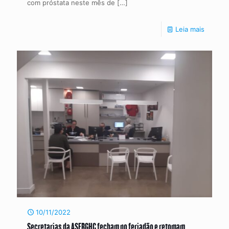
com próstata neste mês de
[…]
Leia mais
10/11/2022
Secretarias da ASERGHC fecham no feriadão e retomam