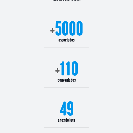
5000
+
associados
110
+
conveniados
49
anos de luta