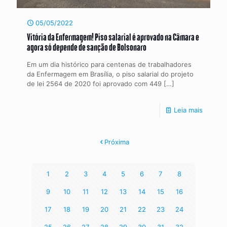
05/05/2022
Vitória da Enfermagem! Piso salarial é aprovado na Câmara e
agora só depende de sanção de Bolsonaro
Em um dia histórico para centenas de trabalhadores
da Enfermagem em Brasília, o piso salarial do projeto
de lei 2564 de 2020 foi aprovado com 449
[…]
Leia mais
Próxima
1
2
3
4
5
6
7
8
9
10
11
12
13
14
15
16
17
18
19
20
21
22
23
24
25
26
27
28
29
30
31
32