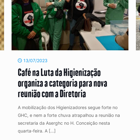
13/07/2023
Café na Luta da Higienização
organiza a categoria para nova
reunião com a Diretoria
A mobilização dos Higienizadores segue forte no
GHC, e nem a forte chuva atrapalhou a reunião na
secretaria da Aserghc no H. Conceição nesta
quarta-feira. A
[…]