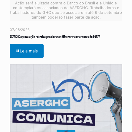
Ação será ajuizada contra o Banco do Brasil e a União e
contemplará os associados da ASERGHC. Trabalhadoras e
trabalhadores do GHC que se associarem até 6 de setembro
também poderão fazer parte da ação.
07/08/2026
ASERGHC aprova ação coletiva para buscar diferenças nas contas do PASEP
Leia mais