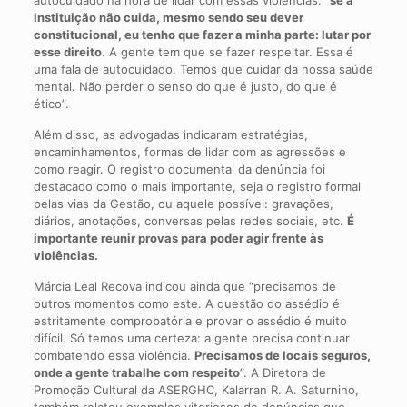
instituição não cuida, mesmo sendo seu dever
constitucional, eu tenho que fazer a minha parte: lutar por
esse direito
. A gente tem que se fazer respeitar. Essa é
uma fala de autocuidado. Temos que cuidar da nossa saúde
mental. Não perder o senso do que é justo, do que é
ético”.
Além disso, as advogadas indicaram estratégias,
encaminhamentos, formas de lidar com as agressões e
como reagir. O registro documental da denúncia foi
destacado como o mais importante, seja o registro formal
pelas vias da Gestão, ou aquele possível: gravações,
diários, anotações, conversas pelas redes sociais, etc.
É
importante reunir provas para poder agir frente às
violências.
Márcia Leal Recova indicou ainda que “precisamos de
outros momentos como este. A questão do assédio é
estritamente comprobatória e provar o assédio é muito
difícil. Só temos uma certeza: a gente precisa continuar
combatendo essa violência.
Precisamos de locais seguros,
onde a gente trabalhe com respeito
”. A Diretora de
Promoção Cultural da ASERGHC, Kalarran R. A. Saturnino,
também relatou exemplos vitoriosos de denúncias que