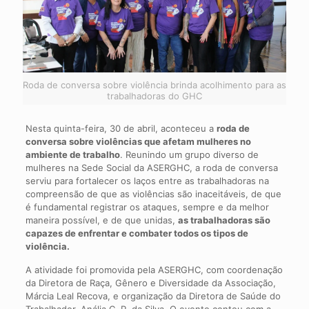
Roda de conversa sobre violência brinda acolhimento para as
trabalhadoras do GHC
Nesta quinta-feira, 30 de abril, aconteceu a
roda de
conversa sobre violências que afetam mulheres no
ambiente de trabalho
. Reunindo um grupo diverso de
mulheres na Sede Social da ASERGHC, a roda de conversa
serviu para fortalecer os laços entre as trabalhadoras na
compreensão de que as violências são inaceitáveis, de que
é fundamental registrar os ataques, sempre e da melhor
maneira possível, e de que unidas,
as trabalhadoras são
capazes de enfrentar e combater todos os tipos de
violência.
A atividade foi promovida pela ASERGHC, com coordenação
da Diretora de Raça, Gênero e Diversidade da Associação,
Márcia Leal Recova, e organização da Diretora de Saúde do
Trabalhador, Anália C. P. da Silva. O evento contou com a