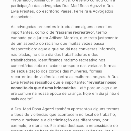
participação das advogadas Dra. Marí Rosa Agazzi e Dra.
Livia Prestes, do escritório Paese, Ferreira & Advogados
Associados.
As advogadas presentes introduziram alguns conceitos
importantes, como o de “
racismo recreativo
”, termo
cunhado pelo jurista Adilson Moreira, que trata justamente
de um aspecto do racismo que muitas vezes passa
despercebido: aquele que se dá nas conversas informais,
nas piadas, no dia a dia das trabalhadoras e dos
trabalhadores. Identificamos racismo recreativo nos
comentários sobre o cabelo crespo e nas variadas formas
de sexualização dos corpos das mulheres, formas
recorrentes de violência contra as mulheres negras. A Dra.
Livia Prestes ressaltou que é importante: “
revisitar nosso
conceito do que é uma brincadeira
– até porque algo que
era comum na nossa época de criança, hoje em dia já não é
mais aceito”.
A Dra. Marí Rosa Agazzi também apresentou alguns termos
e tipos de violências que acontecem no local de trabalho,
como o racismo e a discriminação das diferenças, por
exemplo, o etarismo. Ela ainda destacou a necessidade do
autocuidado na hora de lidar com essas violências: “
se a