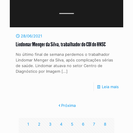
28/06/2021
Lindomar Menger da Silva, trabalhador do CDI do HNSC
No último final de semana perdemos o trabalhador
Lindomar Menger da Silva, após complicações sérias
de saúde. Lindomar atuava no setor Centro de
Diagnóstico por Imagem
[…]
Leia mais
Próxima
1
2
3
4
5
6
7
8