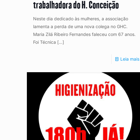
trabalhadora do H. Conceição
Neste dia dedicado às mulheres, a associação
lamenta a perda de uma nova colega no GHC.
Maria Zilá Ribeiro Fernandes faleceu com 67 anos.
Foi Técnica
[…]
Leia mais