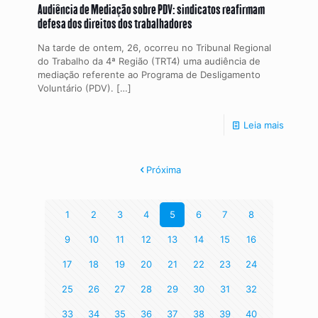
Audiência de Mediação sobre PDV: sindicatos reafirmam
defesa dos direitos dos trabalhadores
Na tarde de ontem, 26, ocorreu no Tribunal Regional
do Trabalho da 4ª Região (TRT4) uma audiência de
mediação referente ao Programa de Desligamento
Voluntário (PDV).
[…]
Leia mais
Próxima
1
2
3
4
5
6
7
8
9
10
11
12
13
14
15
16
17
18
19
20
21
22
23
24
25
26
27
28
29
30
31
32
33
34
35
36
37
38
39
40